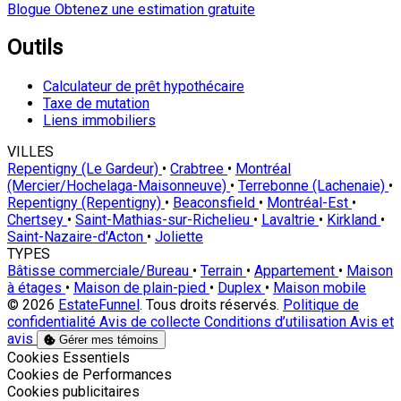
Blogue
Obtenez une estimation gratuite
Outils
Calculateur de prêt hypothécaire
Taxe de mutation
Liens immobiliers
VILLES
Repentigny (Le Gardeur)
•
Crabtree
•
Montréal
(Mercier/Hochelaga-Maisonneuve)
•
Terrebonne (Lachenaie)
•
Repentigny (Repentigny)
•
Beaconsfield
•
Montréal-Est
•
Chertsey
•
Saint-Mathias-sur-Richelieu
•
Lavaltrie
•
Kirkland
•
Saint-Nazaire-d'Acton
•
Joliette
TYPES
Bâtisse commerciale/Bureau
•
Terrain
•
Appartement
•
Maison
à étages
•
Maison de plain-pied
•
Duplex
•
Maison mobile
© 2026
EstateFunnel
. Tous droits réservés.
Politique de
confidentialité
Avis de collecte
Conditions d’utilisation
Avis et
avis
Gérer mes témoins
Activer
Cookies Essentiels
Activer
Cookies de Performances
Activer
Cookies publicitaires