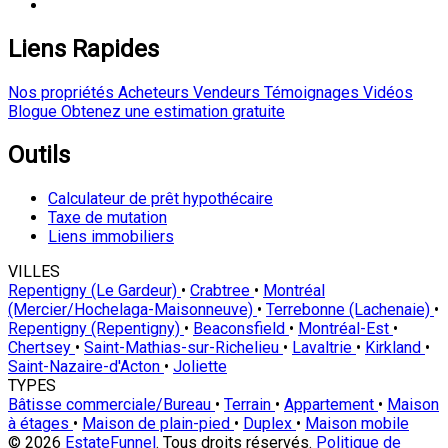
Liens Rapides
Nos propriétés
Acheteurs
Vendeurs
Témoignages
Vidéos
Blogue
Obtenez une estimation gratuite
Outils
Calculateur de prêt hypothécaire
Taxe de mutation
Liens immobiliers
VILLES
Repentigny (Le Gardeur)
•
Crabtree
•
Montréal
(Mercier/Hochelaga-Maisonneuve)
•
Terrebonne (Lachenaie)
•
Repentigny (Repentigny)
•
Beaconsfield
•
Montréal-Est
•
Chertsey
•
Saint-Mathias-sur-Richelieu
•
Lavaltrie
•
Kirkland
•
Saint-Nazaire-d'Acton
•
Joliette
TYPES
Bâtisse commerciale/Bureau
•
Terrain
•
Appartement
•
Maison
à étages
•
Maison de plain-pied
•
Duplex
•
Maison mobile
© 2026
EstateFunnel
. Tous droits réservés.
Politique de