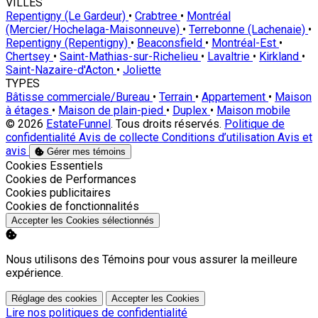
VILLES
Repentigny (Le Gardeur)
•
Crabtree
•
Montréal
(Mercier/Hochelaga-Maisonneuve)
•
Terrebonne (Lachenaie)
•
Repentigny (Repentigny)
•
Beaconsfield
•
Montréal-Est
•
Chertsey
•
Saint-Mathias-sur-Richelieu
•
Lavaltrie
•
Kirkland
•
Saint-Nazaire-d'Acton
•
Joliette
TYPES
Bâtisse commerciale/Bureau
•
Terrain
•
Appartement
•
Maison
à étages
•
Maison de plain-pied
•
Duplex
•
Maison mobile
© 2026
EstateFunnel
. Tous droits réservés.
Politique de
confidentialité
Avis de collecte
Conditions d’utilisation
Avis et
avis
Gérer mes témoins
Activer
Cookies Essentiels
Activer
Cookies de Performances
Activer
Cookies publicitaires
Activer
Cookies de fonctionnalités
Accepter les Cookies sélectionnés
Nous utilisons des Témoins pour vous assurer la meilleure
expérience.
Réglage des cookies
Accepter les Cookies
Lire nos politiques de confidentialité