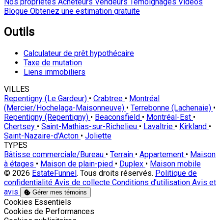
Nos propriétés
Acheteurs
Vendeurs
Témoignages
Vidéos
Blogue
Obtenez une estimation gratuite
Outils
Calculateur de prêt hypothécaire
Taxe de mutation
Liens immobiliers
VILLES
Repentigny (Le Gardeur)
•
Crabtree
•
Montréal
(Mercier/Hochelaga-Maisonneuve)
•
Terrebonne (Lachenaie)
•
Repentigny (Repentigny)
•
Beaconsfield
•
Montréal-Est
•
Chertsey
•
Saint-Mathias-sur-Richelieu
•
Lavaltrie
•
Kirkland
•
Saint-Nazaire-d'Acton
•
Joliette
TYPES
Bâtisse commerciale/Bureau
•
Terrain
•
Appartement
•
Maison
à étages
•
Maison de plain-pied
•
Duplex
•
Maison mobile
© 2026
EstateFunnel
. Tous droits réservés.
Politique de
confidentialité
Avis de collecte
Conditions d’utilisation
Avis et
avis
Gérer mes témoins
Activer
Cookies Essentiels
Activer
Cookies de Performances