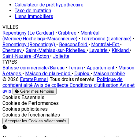
Calculateur de prêt hypothécaire
Taxe de mutation
Liens immobiliers
VILLES
Repentigny (Le Gardeur)
•
Crabtree
•
Montréal
(Mercier/Hochelaga-Maisonneuve)
•
Terrebonne (Lachenaie)
•
Repentigny (Repentigny)
•
Beaconsfield
•
Montréal-Est
•
Chertsey
•
Saint-Mathias-sur-Richelieu
•
Lavaltrie
•
Kirkland
•
Saint-Nazaire-d'Acton
•
Joliette
TYPES
Bâtisse commerciale/Bureau
•
Terrain
•
Appartement
•
Maison
à étages
•
Maison de plain-pied
•
Duplex
•
Maison mobile
© 2026
EstateFunnel
. Tous droits réservés.
Politique de
confidentialité
Avis de collecte
Conditions d’utilisation
Avis et
avis
Gérer mes témoins
Activer
Cookies Essentiels
Activer
Cookies de Performances
Activer
Cookies publicitaires
Activer
Cookies de fonctionnalités
Accepter les Cookies sélectionnés