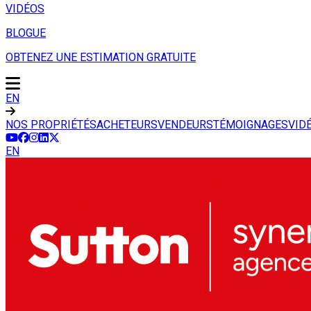
VIDÉOS
BLOGUE
OBTENEZ UNE ESTIMATION GRATUITE
EN
NOS PROPRIÉTÉS
ACHETEURS
VENDEURS
TÉMOIGNAGES
VID
EN