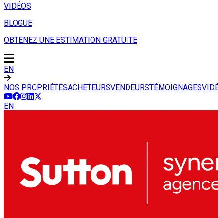
VIDÉOS
BLOGUE
OBTENEZ UNE ESTIMATION GRATUITE
EN
NOS PROPRIÉTÉS
ACHETEURS
VENDEURS
TÉMOIGNAGES
VID
EN