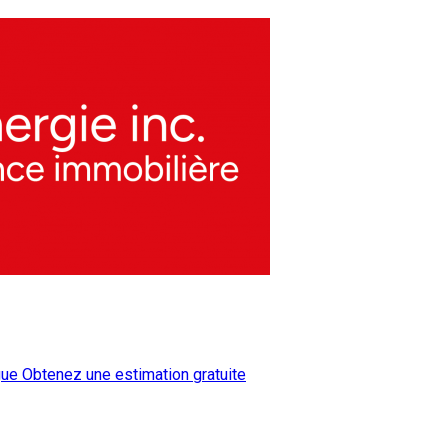
gue
Obtenez une estimation gratuite