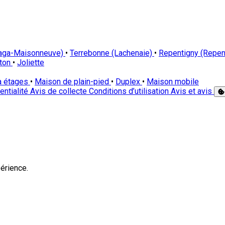
laga-Maisonneuve)
•
Terrebonne (Lachenaie)
•
Repentigny (Repen
cton
•
Joliette
à étages
•
Maison de plain-pied
•
Duplex
•
Maison mobile
entialité
Avis de collecte
Conditions d’utilisation
Avis et avis
érience.