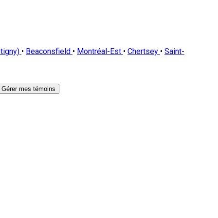
tigny)
•
Beaconsfield
•
Montréal-Est
•
Chertsey
•
Saint-
Gérer mes témoins