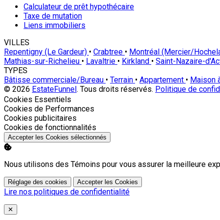
Calculateur de prêt hypothécaire
Taxe de mutation
Liens immobiliers
VILLES
Repentigny (Le Gardeur)
•
Crabtree
•
Montréal (Mercier/Hoche
Mathias-sur-Richelieu
•
Lavaltrie
•
Kirkland
•
Saint-Nazaire-d'A
TYPES
Bâtisse commerciale/Bureau
•
Terrain
•
Appartement
•
Maison 
© 2026
EstateFunnel
. Tous droits réservés.
Politique de confid
Activer
Cookies Essentiels
Activer
Cookies de Performances
Activer
Cookies publicitaires
Activer
Cookies de fonctionnalités
Accepter les Cookies sélectionnés
Nous utilisons des Témoins pour vous assurer la meilleure exp
Réglage des cookies
Accepter les Cookies
Lire nos politiques de confidentialité
Close
✕